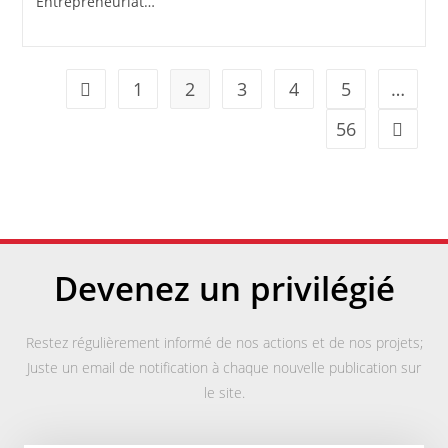
Entrepreneuriat…
1
2
3
4
5
…
56
Devenez un privilégié
Restez régulièrement informé de nos actions et de nos projets;
Juste un email de notification à chaque nouvelle publication sur
le site.