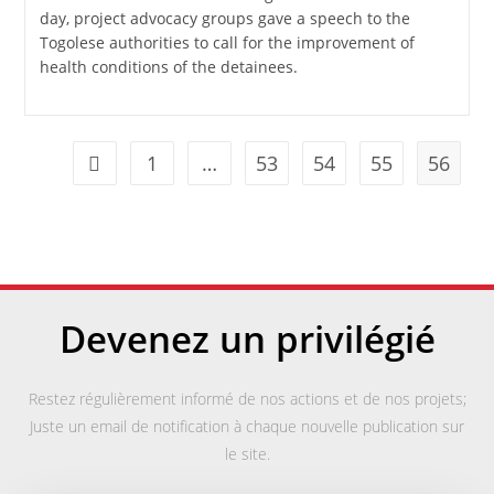
day, project advocacy groups gave a speech to the
Togolese authorities to call for the improvement of
health conditions of the detainees.
1
…
53
54
55
56
Devenez un privilégié
Restez régulièrement informé de nos actions et de nos projets;
Juste un email de notification à chaque nouvelle publication sur
le site.