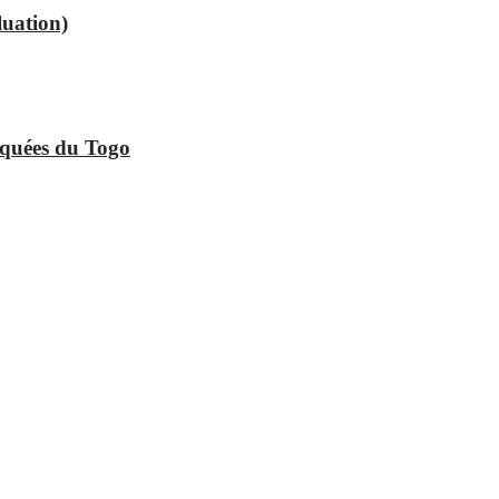
luation)
squées du Togo