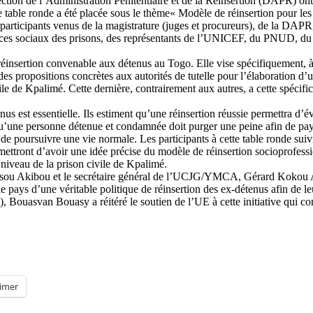
 de l’Administration Pénitentiaire et de la Réinsertion (DAPR) ont in
 table ronde a été placée sous le thème« Modèle de réinsertion pour les
articipants venus de la magistrature (juges et procureurs), de la DAPR, de
services sociaux des prisons, des représentants de l’UNICEF, du PNU
éinsertion convenable aux détenus au Togo. Elle vise spécifiquement, à f
 des propositions concrètes aux autorités de tutelle pour l’élaboration d
e de Kpalimé. Cette dernière, contrairement aux autres, a cette spécificit
us est essentielle. Ils estiment qu’une réinsertion réussie permettra d’év
u’une personne détenue et condamnée doit purger une peine afin de payer s
in de poursuivre une vie normale. Les participants à cette table ronde sui
rmettront d’avoir une idée précise du modèle de réinsertion socioprofes
niveau de la prison civile de Kpalimé.
, Idrissou Akibou et le secrétaire général de l’UCJG/YMCA, Gérard Kok
pays d’une véritable politique de réinsertion des ex-détenus afin de leur
ouasvan Bouasy a réitéré le soutien de l’UE à cette initiative qui con
imer