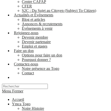
Centre CAFAP
CFER
S2C : Du Sujet au Citoyen (Subject To Citizen)
Actualités et Événements
Blog et articles
Annonces & recrutements
Événements à venir
Rejoignez-nous
Devenir membre
Devenir partenaire
Emploi et stages
Faire un don
Options pour faire un don
Pourquoi donner ?
Contactez-nous
Notre présence au Togo
Contact
Search
for:
Menu
Fermer
Accueil
Ymca Togo
Notre Histoire