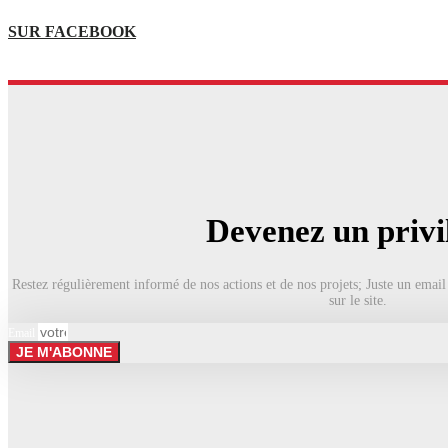
SUR FACEBOOK
Devenez un privi
Restez régulièrement informé de nos actions et de nos projets; Juste un email
sur le site.
Email
JE M'ABONNE