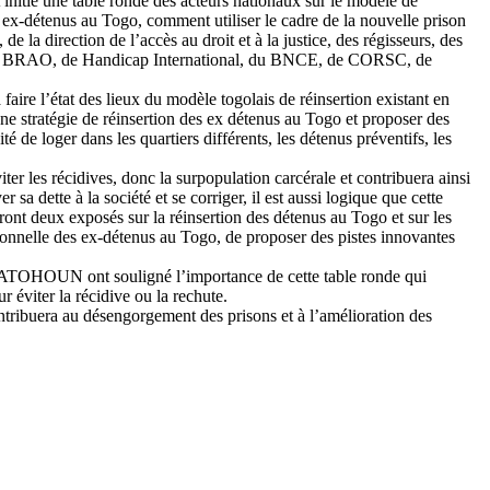
itié une table ronde des acteurs nationaux sur le modèle de
 ex-détenus au Togo, comment utiliser le cadre de la nouvelle prison
 la direction de l’accès au droit et à la justice, des régisseurs, des
D, du BRAO, de Handicap International, du BNCE, de CORSC, de
aire l’état des lieux du modèle togolais de réinsertion existant en
’une stratégie de réinsertion des ex détenus au Togo et proposer des
é de loger dans les quartiers différents, les détenus préventifs, les
iter les récidives, donc la surpopulation carcérale et contribuera ainsi
a dette à la société et se corriger, il est aussi logique que cette
vront deux exposés sur la réinsertion des détenus au Togo et sur les
sionnelle des ex-détenus au Togo, de proposer des pistes innovantes
ou ATOHOUN ont souligné l’importance de cette table ronde qui
 éviter la récidive ou la rechute.
tribuera au désengorgement des prisons et à l’amélioration des