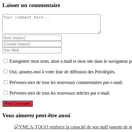
Laisser un commentaire
Comment
Enter
your
Enter
name
your
Enter
or
email
your
username
address
website
Enregistrer mon nom, mon e-mail et mon site dans le navigateur
to
to
URL
comment
comment
(optional)
Oui, ajoutez-moi à votre liste de diffusion des Privilégiés.
Prévenez-moi de tous les nouveaux commentaires par e-mail.
Prévenez-moi de tous les nouveaux articles par e-mail.
Vous aimerez peut-être aussi