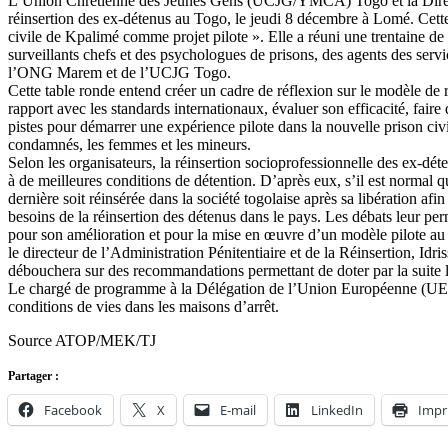
L’Union Chrétienne des Jeunes Gens (UCJG/YMCA) Togo et la Direction
réinsertion des ex-détenus au Togo, le jeudi 8 décembre à Lomé. Cette
civile de Kpalimé comme projet pilote ». Elle a réuni une trentaine de p
surveillants chefs et des psychologues de prisons, des agents des 
l’ONG Marem et de l’UCJG Togo.
Cette table ronde entend créer un cadre de réflexion sur le modèle de r
rapport avec les standards internationaux, évaluer son efficacité, faire
pistes pour démarrer une expérience pilote dans la nouvelle prison civil
condamnés, les femmes et les mineurs.
Selon les organisateurs, la réinsertion socioprofessionnelle des ex-déten
à de meilleures conditions de détention. D’après eux, s’il est normal q
dernière soit réinsérée dans la société togolaise après sa libération af
besoins de la réinsertion des détenus dans le pays. Les débats leur pe
pour son amélioration et pour la mise en œuvre d’un modèle pilote au 
le directeur de l’Administration Pénitentiaire et de la Réinsertion
débouchera sur des recommandations permettant de doter par la suite le 
Le chargé de programme à la Délégation de l’Union Européenne (UE), B
conditions de vies dans les maisons d’arrêt.
Source ATOP/MEK/TJ
Partager :
Facebook
X
E-mail
LinkedIn
Impr