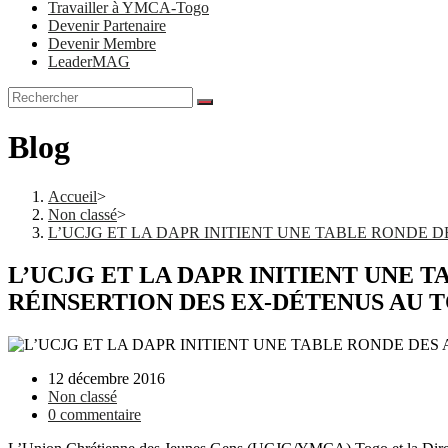
Travailler à YMCA-Togo
Devenir Partenaire
Devenir Membre
LeaderMAG
Blog
Accueil
>
Non classé
>
L’UCJG ET LA DAPR INITIENT UNE TABLE RONDE
L’UCJG ET LA DAPR INITIENT UNE
RÉINSERTION DES EX-DÉTENUS AU 
Post
12 décembre 2016
published:
Post
Non classé
category:
Post
0 commentaire
comments: