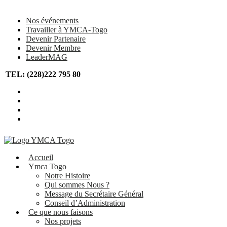
Skip
to
Nos événements
content
Travailler à YMCA-Togo
Devenir Partenaire
Devenir Membre
LeaderMAG
TEL: (228)222 795 80
Accueil
Ymca Togo
Notre Histoire
Qui sommes Nous ?
Message du Secrétaire Général
Conseil d’Administration
Ce que nous faisons
Nos projets