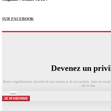
SUR FACEBOOK
Devenez un privi
Restez régulièrement informé de nos actions et de nos projets; Juste un email
sur le site.
Email
JE M'ABONNE