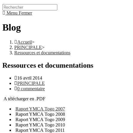
Search
for:
Menu
Fermer
Blog
Accueil
>
PRINCIPALE
>
Ressources et documentations
Ressources et documentations
Post
16 avril 2014
published:
Post
PRINCIPALE
category:
Post
0 commentaire
comments:
A télécharger en .PDF
Raport YMCA Togo 2007
Raport YMCA Togo 2008
Raport YMCA Togo 2009
Raport YMCA Togo 2010
Raport YMCA Togo 2011