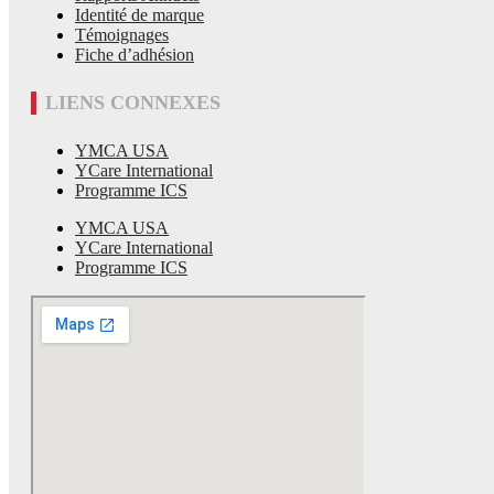
Identité de marque
Témoignages
Fiche d’adhésion
LIENS CONNEXES
YMCA USA
YCare International
Programme ICS
YMCA USA
YCare International
Programme ICS