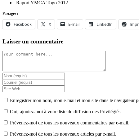
Raport YMCA Togo 2012
Partager :
Facebook
X
E-mail
LinkedIn
Impr
Laisser un commentaire
Comment
Enter
your
Enter
name
your
Enter
or
email
your
username
address
website
Enregistrer mon nom, mon e-mail et mon site dans le navigateur
to
to
URL
comment
comment
(optional)
Oui, ajoutez-moi à votre liste de diffusion des Privilégiés.
Prévenez-moi de tous les nouveaux commentaires par e-mail.
Prévenez-moi de tous les nouveaux articles par e-mail.