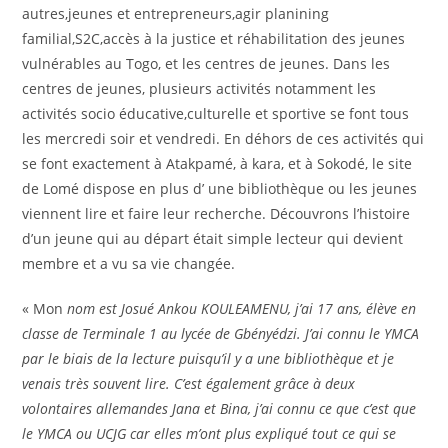
autres,jeunes et entrepreneurs,agir planining
familial,S2C,accès à la justice et réhabilitation des jeunes
vulnérables au Togo, et les centres de jeunes. Dans les
centres de jeunes, plusieurs activités notamment les
activités socio éducative,culturelle et sportive se font tous
les mercredi soir et vendredi. En déhors de ces activités qui
se font exactement à Atakpamé, à kara, et à Sokodé, le site
de Lomé dispose en plus d’ une bibliothèque ou les jeunes
viennent lire et faire leur recherche. Découvrons l’histoire
d’un jeune qui au départ était simple lecteur qui devient
membre et a vu sa vie changée.
« Mon
nom est Josué Ankou KOULEAMENU, j’ai 17 ans, élève en
classe de Terminale 1 au lycée de Gbényédzi. J’ai connu le YMCA
par le biais de la lecture puisqu’il y a une bibliothèque et je
venais très souvent lire. C’est également grâce à deux
volontaires allemandes Jana et Bina, j’ai connu ce que c’est que
le YMCA ou UCJG car elles m’ont plus expliqué tout ce qui se