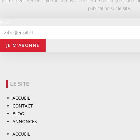
Restez régulièrement informé de nos actions et de nos projets; Juste un
publication sur le site.
Email
JE M'ABONNE
LE SITE
ACCUEIL
CONTACT
BLOG
ANNONCES
ACCUEIL