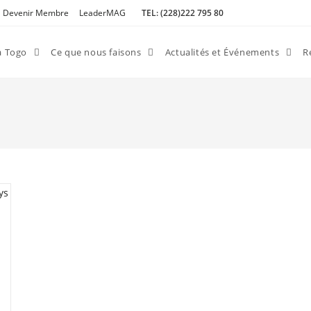
Devenir Membre
LeaderMAG
TEL: (228)222 795 80
a Togo
Ce que nous faisons
Actualités et Événements
R