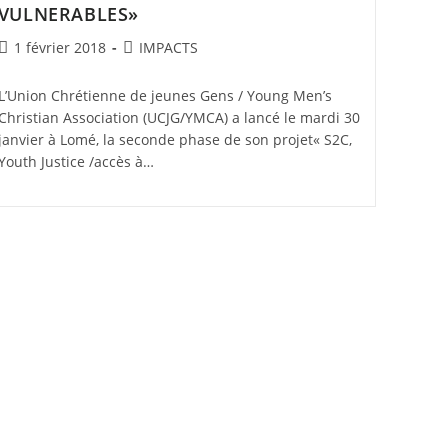
VULNERABLES»
Post
Post
1 février 2018
IMPACTS
published:
category:
L’Union Chrétienne de jeunes Gens / Young Men’s
Christian Association (UCJG/YMCA) a lancé le mardi 30
janvier à Lomé, la seconde phase de son projet« S2C,
Youth Justice /accès à…