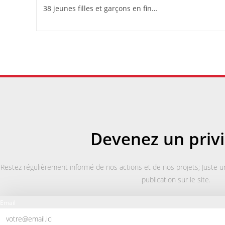
38 jeunes filles et garçons en fin…
Devenez un privi
Restez régulièrement informé de nos actions et de nos projets; Juste un
publication sur le site.
Email