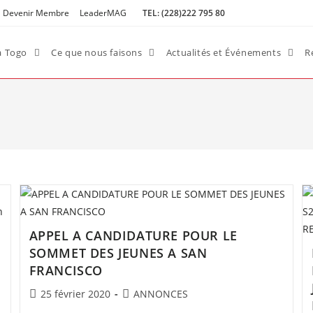
Devenir Membre
LeaderMAG
TEL: (228)222 795 80
a Togo
Ce que nous faisons
Actualités et Événements
R
APPEL A CANDIDATURE POUR LE
,
SOMMET DES JEUNES A SAN
FRANCISCO
Post
Post
25 février 2020
ANNONCES
published:
category: