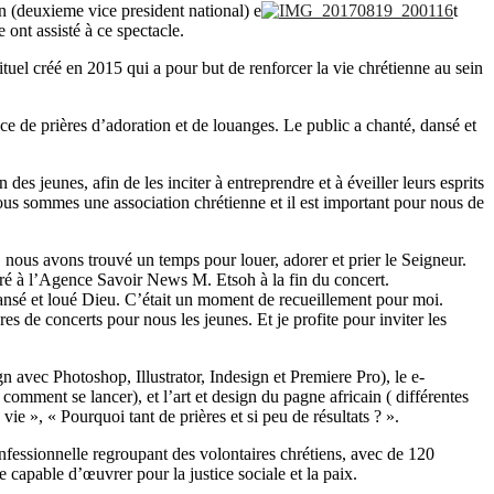
(deuxieme vice president national) e
t
ont assisté à ce spectacle.
ituel créé en 2015 qui a pour but de renforcer la vie chrétienne au sein
 de prières d’adoration et de louanges. Le public a chanté, dansé et
s jeunes, afin de les inciter à entreprendre et à éveiller leurs esprits
 nous sommes une association chrétienne et il est important pour nous de
, nous avons trouvé un temps pour louer, adorer et prier le Seigneur.
laré à l’Agence Savoir News M. Etsoh à la fin du concert.
é, dansé et loué Dieu. C’était un moment de recueillement pour moi.
s de concerts pour nous les jeunes. Et je profite pour inviter les
gn avec Photoshop, Illustrator, Indesign et Premiere Pro), le e-
omment se lancer), et l’art et design du pagne africain ( différentes
ie », « Pourquoi tant de prières et si peu de résultats ? ».
fessionnelle regroupant des volontaires chrétiens, avec de 120
 capable d’œuvrer pour la justice sociale et la paix.