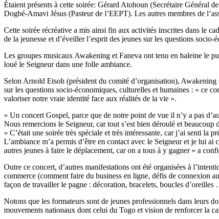
Étaient présents à cette soirée: Gérard Atohoun (Secrétaire Généra
Dogbé-Amavi Jésus (Pasteur de l’EEPT). Les autres membres de l’associ
Cette soirée récréative a mis ainsi fin aux activités inscrites dans le
de la jeunesse et d’éveiller l’esprit des jeunes sur les questions socio
Les groupes musicaux Awakening et Faneva ont tenu en haleine le publ
loué le Seigneur dans une folle ambiance.
Selon Arnold Etsoh (président du comité d’organisation), Awakening est 
sur les questions socio-économiques, culturelles et humaines : « ce con
valoriser notre vraie identité face aux réalités de la vie ».
« Un concert Gospel, parce que de notre point de vue il n’y a pas d’au
Nous remercions le Seigneur, car tout s’est bien déroulé et beaucoup d
« C’était une soirée très spéciale et très intéressante, car j’ai senti 
L’ambiance m’a permis d’être en contact avec le Seigneur et je lui ai c
autres jeunes à faire le déplacement, car on a tous à y gagner » a con
Outre ce concert, d’autres manifestations ont été organisées à l’intenti
commerce (comment faire du business en ligne, défis de connexion au Tog
façon de travailler le pagne : décoration, bracelets, boucles d’oreilles
Notons que les formateurs sont de jeunes professionnels dans leurs d
mouvements nationaux dont celui du Togo et vision de renforcer la capac