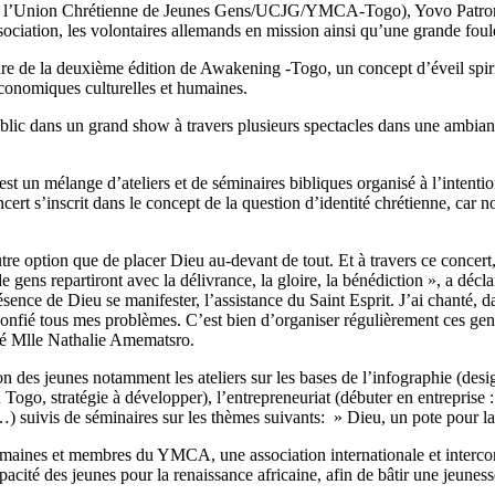
l de l’Union Chrétienne de Jeunes Gens/UCJG/YMCA-Togo), Yovo Patron 
ation, les volontaires allemands en mission ainsi qu’une grande foule 
 cadre de la deuxième édition de Awakening -Togo, un concept d’éveil spir
-économiques culturelles et humaines.
ic dans un grand show à travers plusieurs spectacles dans une ambiance
un mélange d’ateliers et de séminaires bibliques organisé à l’intention de
cert s’inscrit dans le concept de la question d’identité chrétienne, car
tre option que de placer Dieu au-devant de tout. Et à travers ce concert
e gens repartiront avec la délivrance, la gloire, la bénédiction », a déc
la présence de Dieu se manifester, l’assistance du Saint Esprit. J’ai chant
onfié tous mes problèmes. C’est bien d’organiser régulièrement ces genre
fié Mlle Nathalie Amematsro.
on des jeunes notamment les ateliers sur les bases de l’infographie (desi
o, stratégie à développer), l’entrepreneuriat (débuter en entreprise : c
 …) suivis de séminaires sur les thèmes suivants: » Dieu, un pote pour la v
omaines et membres du YMCA, une association internationale et intercon
ité des jeunes pour la renaissance africaine, afin de bâtir une jeunesse