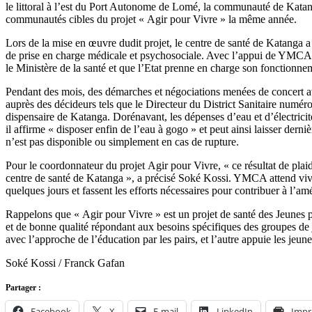
le littoral à l’est du Port Autonome de Lomé, la communauté de Kata
communautés cibles du projet « Agir pour Vivre » la même année.
Lors de la mise en œuvre dudit projet, le centre de santé de Katanga
de prise en charge médicale et psychosociale. Avec l’appui de YMCA, d
le Ministère de la santé et que l’Etat prenne en charge son fonctionnem
Pendant des mois, des démarches et négociations menées de concert 
auprès des décideurs tels que le Directeur du District Sanitaire numéro 
dispensaire de Katanga. Dorénavant, les dépenses d’eau et d’électrici
il affirme « disposer enfin de l’eau à gogo » et peut ainsi laisser derni
n’est pas disponible ou simplement en cas de rupture.
Pour le coordonnateur du projet Agir pour Vivre, « ce résultat de plaid
centre de santé de Katanga », a précisé Soké Kossi. YMCA attend vivem
quelques jours et fassent les efforts nécessaires pour contribuer à l’a
Rappelons que « Agir pour Vivre » est un projet de santé des Jeunes pi
et de bonne qualité répondant aux besoins spécifiques des groupes de j
avec l’approche de l’éducation par les pairs, et l’autre appuie les jeun
Soké Kossi / Franck Gafan
Partager :
Facebook
X
E-mail
LinkedIn
Impr