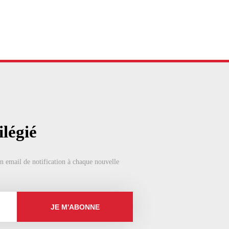
légié
un email de notification à chaque nouvelle
JE M'ABONNE