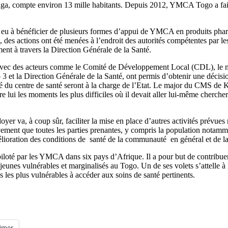
nga, compte environ 13 mille habitants. Depuis 2012, YMCA Togo a fai
 a eu à bénéficier de plusieurs formes d’appui de YMCA en produits pha
es actions ont été menées à l’endroit des autorités compétentes par le
ent à travers la Direction Générale de la Santé.
avec des acteurs comme le Comité de Développement Local (CDL), le m
3 et la Direction Générale de la Santé, ont permis d’obtenir une décision 
té du centre de santé seront à la charge de l’Etat. Le major du CMS de 
ère lui les moments les plus difficiles où il devait aller lui-même cherch
oyer va, à coup sûr, faciliter la mise en place d’autres activités prévue
ent que toutes les parties prenantes, y compris la population notamment
mélioration des conditions de santé de la communauté en général et de la 
loté par les YMCA dans six pays d’Afrique. Il a pour but de contribuer 
eunes vulnérables et marginalisés au Togo. Un de ses volets s’attelle à
es les plus vulnérables à accéder aux soins de santé pertinents.
imer