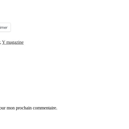
imer
,
Y magazine
 pour mon prochain commentaire.