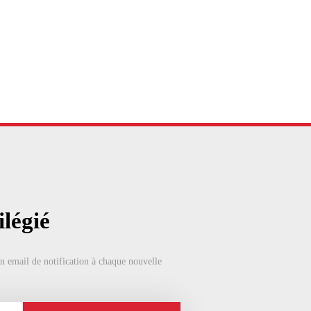
légié
un email de notification à chaque nouvelle