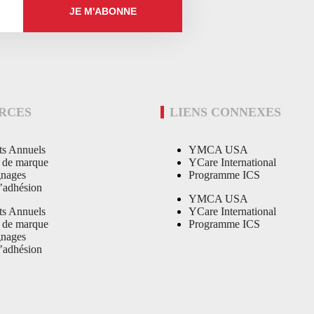
JE M'ABONNE
RCES
LIENS CONNEXES
ts Annuels
YMCA USA
é de marque
YCare International
nages
Programme ICS
’adhésion
YMCA USA
ts Annuels
YCare International
é de marque
Programme ICS
nages
’adhésion