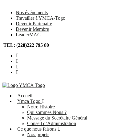
Skip
to
Nos événements
content
Travailler à YMCA-Togo
Devenir Partenaire
Devenir Membre
LeaderMAG
TEL: (228)222 795 80
Accueil
Ymca Togo
Notre Histoire
Qui sommes Nous ?
Message du Secrétaire Général
Conseil d’Administration
Ce que nous faisons
Nos projets