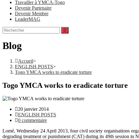
Travailler à YMCA-Togo
Devenir Partenaire
Devenir Membre
LeaderMAG
Blog
Accueil
>
ENGLISH POSTS
>
Togo YMCA works to eradicate torture
Togo YMCA works to eradicate torture
Post
20 janvier 2014
published:
Post
ENGLISH POSTS
category:
Post
0 commentaire
comments:
Lomé, Wednesday 24 April 2013, four civil society organisations orga
degrading treatment or punishment (CAT) during its 49th session in 