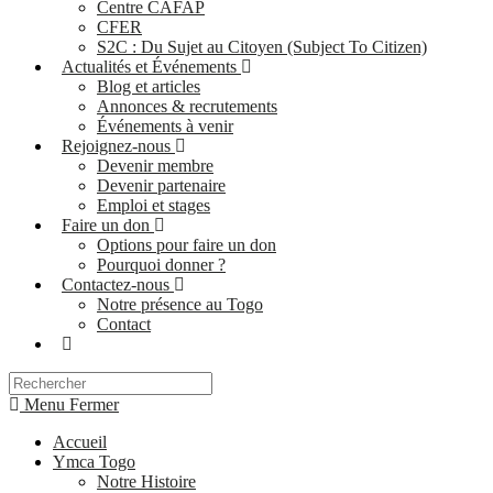
Centre CAFAP
CFER
S2C : Du Sujet au Citoyen (Subject To Citizen)
Actualités et Événements
Blog et articles
Annonces & recrutements
Événements à venir
Rejoignez-nous
Devenir membre
Devenir partenaire
Emploi et stages
Faire un don
Options pour faire un don
Pourquoi donner ?
Contactez-nous
Notre présence au Togo
Contact
Search
for:
Menu
Fermer
Accueil
Ymca Togo
Notre Histoire