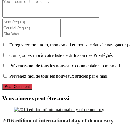
Comment
Enter
your
Enter
name
your
Enter
or
email
your
username
address
website
Enregistrer mon nom, mon e-mail et mon site dans le navigateur
to
to
URL
comment
comment
(optional)
Oui, ajoutez-moi à votre liste de diffusion des Privilégiés.
Prévenez-moi de tous les nouveaux commentaires par e-mail.
Prévenez-moi de tous les nouveaux articles par e-mail.
Vous aimerez peut-être aussi
2016 edition of international day of democracy