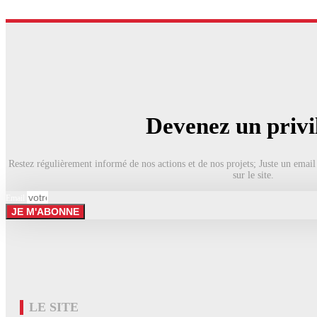
Devenez un privi
Restez régulièrement informé de nos actions et de nos projets; Juste un email
sur le site.
Email
JE M'ABONNE
LE SITE