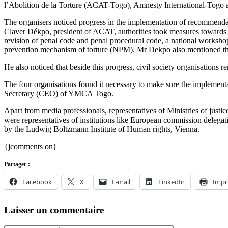
l’Abolition de la Torture (ACAT-Togo), Amnesty International-To
The organisers noticed progress in the implementation of recommendat
Claver Dékpo, president of ACAT, authorities took measures towards t
revision of penal code and penal procedural code, a national worksh
prevention mechanism of torture (NPM). Mr Dekpo also mentioned the r
He also noticed that beside this progress, civil society organisation
The four organisations found it necessary to make sure the implemen
Secretary (CEO) of YMCA Togo.
Apart from media professionals, representatives of Ministries of just
were representatives of institutions like European commission delegati
by the Ludwig Boltzmann Institute of Human rights, Vienna.
{jcomments on}
Partager :
Facebook
X
E-mail
LinkedIn
Impr
Laisser un commentaire